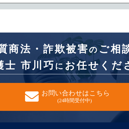
質商法・詐欺被害
ご相
の
護士 市川巧
お任せくだ
に
お問い合わせはこちら
(24時間受付中)