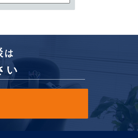
談
は
さい