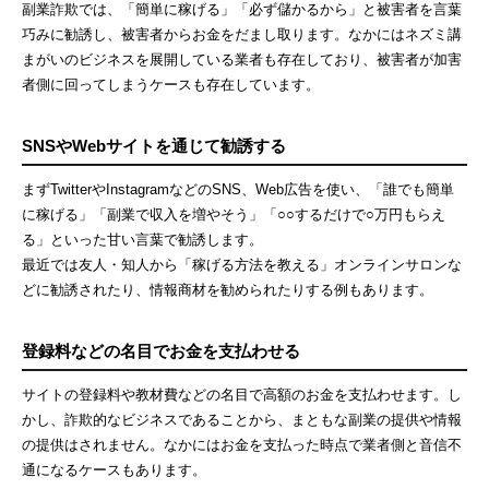
副業詐欺では、「簡単に稼げる」「必ず儲かるから」と被害者を言葉
巧みに勧誘し、被害者からお金をだまし取ります。なかにはネズミ講
まがいのビジネスを展開している業者も存在しており、被害者が加害
者側に回ってしまうケースも存在しています。
SNSやWebサイトを通じて勧誘する
まずTwitterやInstagramなどのSNS、Web広告を使い、「誰でも簡単
に稼げる」「副業で収入を増やそう」「○○するだけで○万円もらえ
る」といった甘い言葉で勧誘します。
最近では友人・知人から「稼げる方法を教える」オンラインサロンな
どに勧誘されたり、情報商材を勧められたりする例もあります。
登録料などの名目でお金を支払わせる
サイトの登録料や教材費などの名目で高額のお金を支払わせます。し
かし、詐欺的なビジネスであることから、まともな副業の提供や情報
の提供はされません。なかにはお金を支払った時点で業者側と音信不
通になるケースもあります。