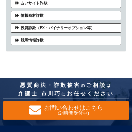
占いサイト詐欺
情報商材詐欺
投資詐欺（FX・バイナリーオプション等）
競馬情報詐欺
悪質商法・詐欺被害
ご相談
の
は
弁護士 市川巧
お任せください
に
お問い合わせはこちら
(24時間受付中)