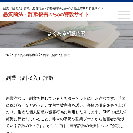
副業（副収入）詐欺 | 悪質商法・詐欺被害のための弁護士市川巧特設サイト
悪質商法・詐欺被害
特設サイト
のための
よくある相談内容
>
>
TOP
よくある相談内容
副業（副収入）詐欺
副業（副収入）詐欺
副業詐欺は、副業を探している人をターゲットにした詐欺です。「楽
に稼げる」などのうたい文句で被害者を誘い、多額の現金を巻き上げ
たり、集めた個人情報を犯罪行為に利用したりします。SNSで勧誘が
頻繁に行われていること、昨今の不況や副業ブームから被害者が増え
ている詐欺の1つです。がここでは、副業詐欺の概要について解説し
ます。