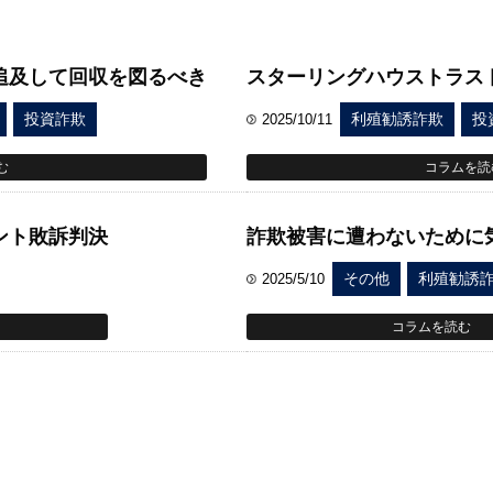
追及して回収を図るべき
スターリングハウストラス
投資詐欺
2025/10/11
利殖勧誘詐欺
投
む
コラムを読
ント敗訴判決
詐欺被害に遭わないために
2025/5/10
その他
利殖勧誘
コラムを読む