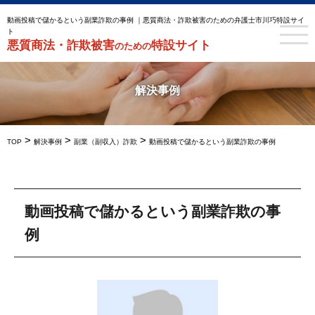
動画投稿で儲かるという副業詐欺の事例 ｜悪質商法・詐欺被害のための弁護士市川巧特設サイ
ト
悪質商法・詐欺被害
特設サイト
のための
解決事例
>
>
>
TOP
解決事例
副業（副収入）詐欺
動画投稿で儲かるという副業詐欺の事例
動画投稿で儲かるという副業詐欺の事
例