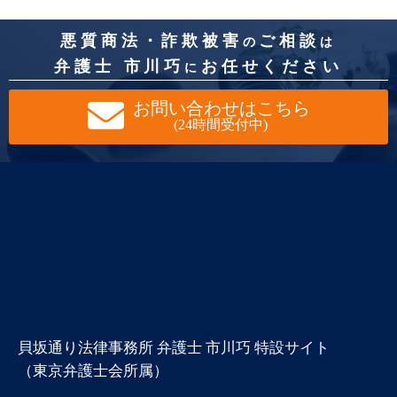
悪質商法・詐欺被害
ご相談
の
は
弁護士 市川巧
お任せください
に
お問い合わせはこちら
(24時間受付中)
貝坂通り法律事務所 弁護士 市川巧 特設サイト
（東京弁護士会所属）