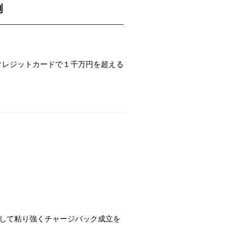
例
数のクレジットカードで１千万円を超える
して粘り強くチャージバック成立を