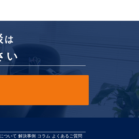
談
は
さい
について
解決事例
コラム
よくあるご質問