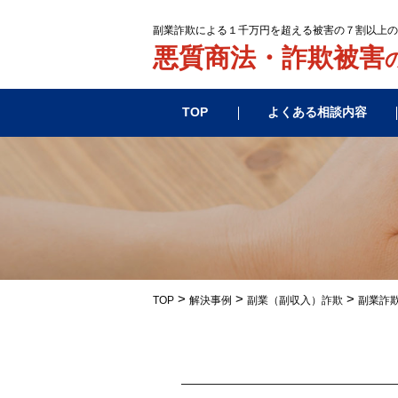
副業詐欺による１千万円を超える被害の７割以上の
悪質商法・詐欺被害
TOP
よくある相談内容
>
>
>
TOP
解決事例
副業（副収入）詐欺
副業詐